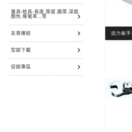
量具/檢具-長度.厚度.膜厚.深度.
顏色.導電率...等
扭力板手交
友善連結
型錄下載
促銷專區