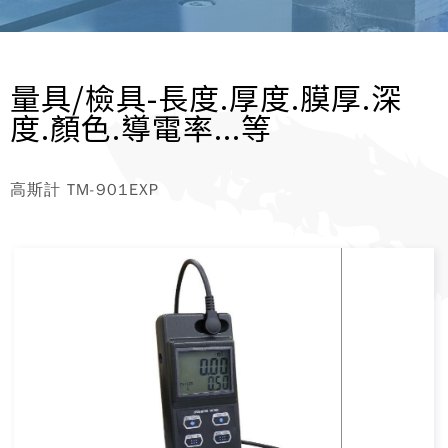
量具/檢具-長度.厚度.膜厚.深
度.顏色.導電率...等
高斯計 TM-901EXP