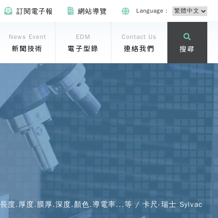
Language：
訂閱電子報
網站導覽
News Event
EDM
Contact Us
新聞技術
電子型錄
連絡我們
搜尋
長度.厚度.膜厚.深度.顏色.導電率...等 / 卡尺-瑞士 Sylvac