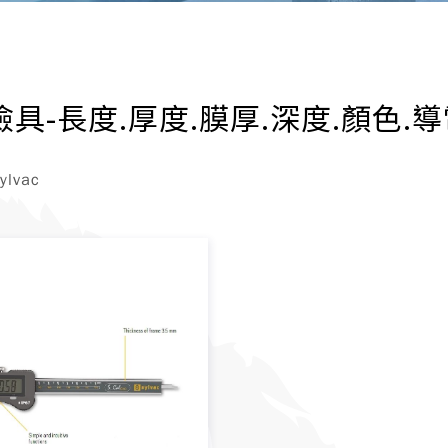
檢具-長度.厚度.膜厚.深度.顏色.導電
lvac