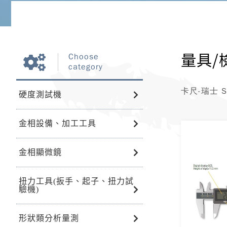
量具/
Choose
category
卡尺-瑞士 Sy
硬度測試機
金相設備、加工工具
金相顯微鏡
扭力工具(扳手、起子、扭力試
驗機)
形狀類分析量測