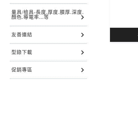
量具/檢具-長度.厚度.膜厚.深度.
顏色.導電率...等
友善連結
型錄下載
促銷專區