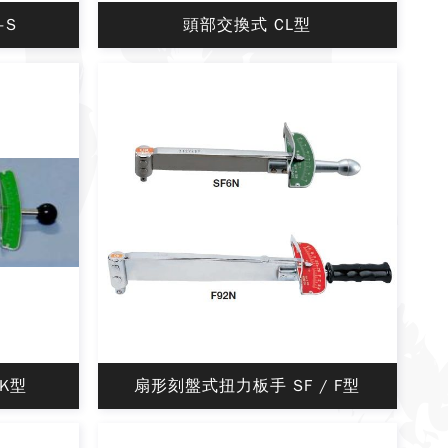
-S
頭部交換式 CL型
K型
扇形刻盤式扭力板手 SF / F型