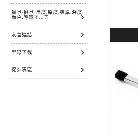
量具/檢具-長度.厚度.膜厚.深度.
顏色.導電率...等
友善連結
型錄下載
促銷專區