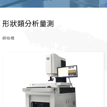
形狀類分析量測
瞬檢機