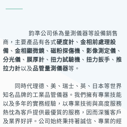
鈞準公司係為量測儀器等設備銷售
商，主要產品有各式
硬度計
、
金相前處理設
備
、
金相顯微鏡
、
磁粉探傷機
、
影像測定儀
、
分光儀
、
膜厚計
、
扭力試驗機
、
扭
力扳手
、
推
拉力計
以及
品管量測儀器
等。
同時代理德、美、瑞士、英、日本等世
界
知名品牌的工業品管儀器。我們擁有專業技能
以及多年的實務經驗，以專業技術
與高度服務
熱忱為客戶提供最優質的服務，因而深獲客戶
及業界好評。公司始終秉
持著誠信、專業的經