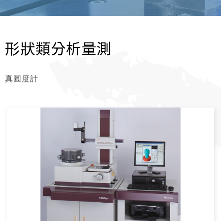
形狀類分析量測
真圓度計