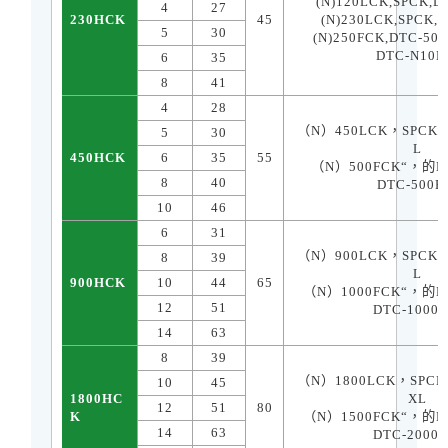
(N)120LCK,SPCK,D
4
27
230HCK
45
(N)230LCK,SPCK,
5
30
(N)250FCK,DTC-50E
DTC-N10E
6
35
8
41
4
28
（
N
）
450L
CK
，
SPCK
5
30
L
450HCK
6
35
55
（
N
）
500F
CK“
，的
D
8
40
DTC-500E
10
46
6
31
（
N
）
900L
CK
，
SPCK
8
39
L
900HCK
10
44
65
（
N
）
1000F
CK“
，的
D
12
51
DTC-1000
14
63
8
39
（
N
）
1800L
CK
，
SPCK
10
45
1800HC
XL
12
51
80
K
（
N
）
1500F
CK“
，的
D
14
63
DTC-2000