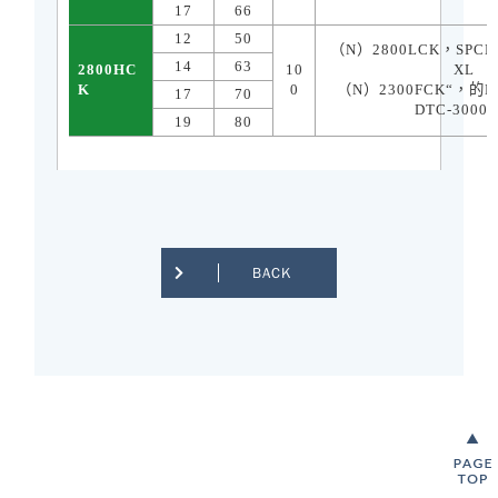
17
66
12
50
（
N
）
2800L
CK
，
SPCK
14
63
2800HC
10
XL
K
0
（
N
）
2300F
CK“
，的
D
17
70
DTC-3000
19
80
BACK