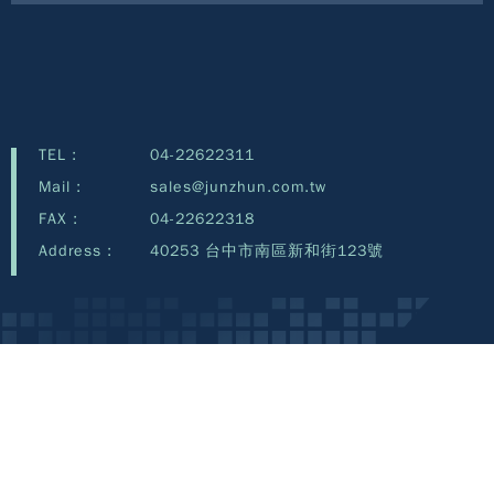
TEL :
04-22622311
Mail :
sales@junzhun.com.tw
FAX :
04-22622318
Address :
40253 台中市南區新和街123號
Copyright©Junzhun Technology Co., Ltd.©2026 all rights reserved.