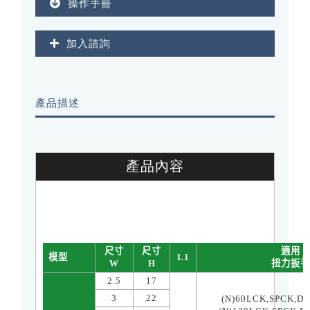
操作手冊
加入諮詢
產品描述
產品內容
尺寸
尺寸
適用
模型
L1
W
H
扭力扳手
2.5
17
3
22
(N)60LCK,SPCK,DT