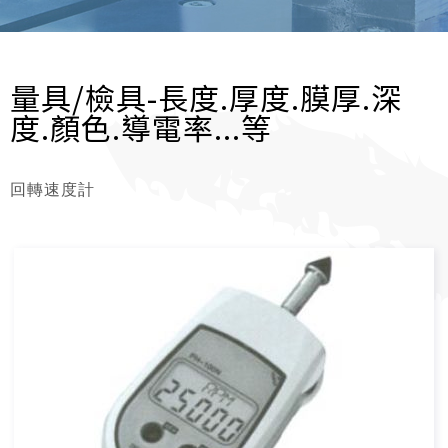
量具/檢具-長度.厚度.膜厚.深
度.顏色.導電率...等
回轉速度計