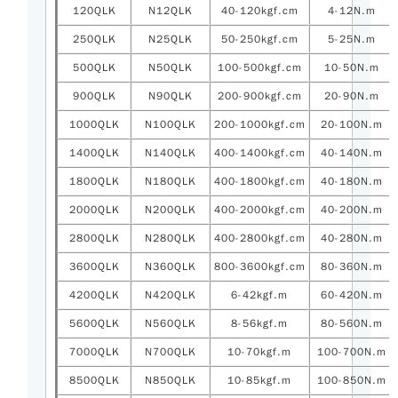
120QLK
N12QLK
40-120kgf.cm
4-12N.m
250QLK
N25QLK
50-250kgf.cm
5-25N.m
500QLK
N50QLK
100-500kgf.cm
10-50N.m
900QLK
N90QLK
200-900kgf.cm
20-90N.m
1000QLK
N100QLK
200-1000kgf.cm
20-100N.m
1400QLK
N140QLK
400-1400kgf.cm
40-140N.m
1800QLK
N180QLK
400-1800kgf.cm
40-180N.m
2000QLK
N200QLK
400-2000kgf.cm
40-200N.m
2800QLK
N280QLK
400-2800kgf.cm
40-280N.m
3600QLK
N360QLK
800-3600kgf.cm
80-360N.m
4200QLK
N420QLK
6-42kgf.m
60-420N.m
5600QLK
N560QLK
8-56kgf.m
80-560N.m
7000QLK
N700QLK
10-70kgf.m
100-700N.m
8500QLK
N850QLK
10-85kgf.m
100-850N.m