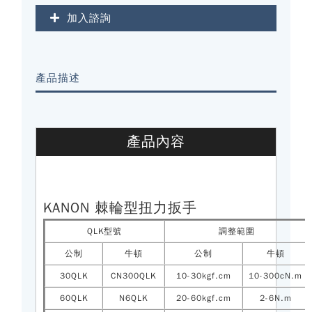
加入諮詢
產品描述
產品內容
KANON 棘輪型扭力扳手
QLK型號
調整範圍
公制
牛頓
公制
牛頓
30QLK
CN300QLK
10-30kgf.cm
10-300cN.m
60QLK
N6QLK
20-60kgf.cm
2-6N.m