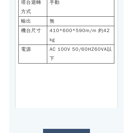
塔台迴轉
手動
方式
輸出
無
機台尺寸
410*600*590m/m 約42
kg
電源
AC 100V 50/60HZ60VA以
下