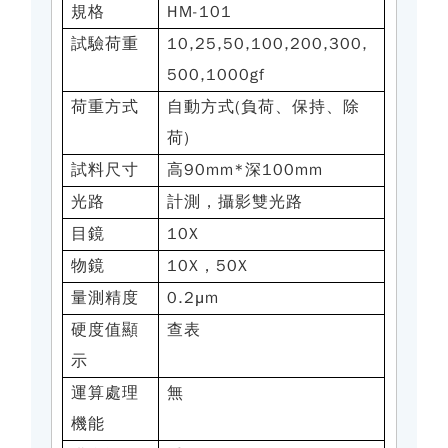
規格
HM-101
試驗荷重
10,25,50,100,200,300,
500,1000gf
荷重方式
自動方式(負荷、保持、除
荷)
試料尺寸
高90mm*深100mm
光路
計測，攝影雙光路
目鏡
10X
物鏡
10X，50X
量測精度
0.2μm
硬度值顯
查表
示
運算處理
無
機能