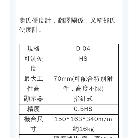
蕭氏硬度計，翻譯關係，又稱邵氏
硬度計。
規格
D-04
可測硬
HS
度
最大工
70mm(可配合特別附
件高
件，高度不限)
顯示器
指針式
精度
0.5HS
機台尺
150*163*340m/m
寸
約16kg