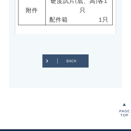
硬度試片(底、高)各1
附件
只
配件箱
1
只
BACK