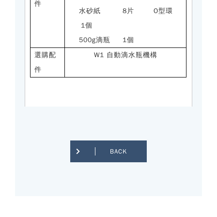
件
水砂紙
8
片
O型環
1個
500g滴瓶
1個
選購配
W1 自動滴水瓶機構
件
BACK