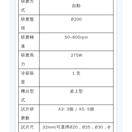
研磨方
自動
式
研磨盤
Ø200
徑
研磨轉
50~600rpm
速
研磨馬
275W
力
冷卻裝
1 支
置
機台型
桌上型
式
試片研
A3: 3個 / A5: 5個
磨數
試片尺
32mm(可選擇Ø20，Ø25，Ø30，Ø