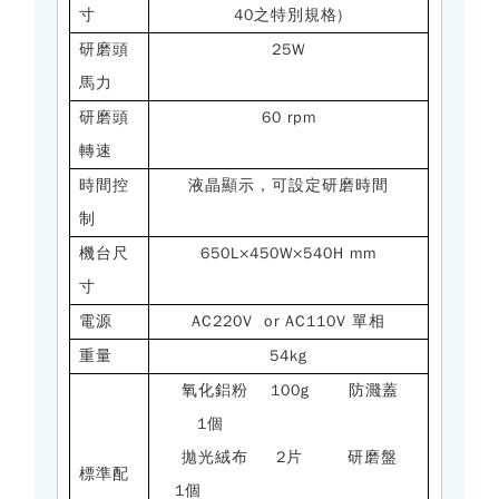
寸
40之特別規格)
研磨頭
25W
馬
力
研磨頭
60 rpm
轉速
時間控
液晶顯示，可設定研磨時間
制
機台尺
650L×450W×540H mm
寸
電源
AC220V or AC110V 單相
重量
54kg
氧化鋁粉
100g
防濺蓋
1個
拋光絨布
2片
研磨盤
標準配
1
個