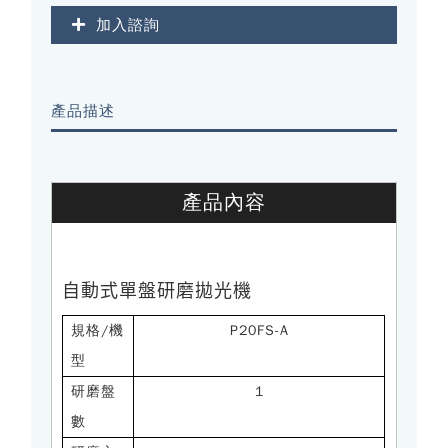
加入諮詢
產品描述
產品內容
自動式單盤研磨拋光機
規格/機
P20FS-A
型
研磨盤
1
數