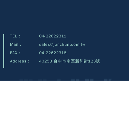
TEL :
04-22622311
Mail :
sales@junzhun.com.tw
FAX :
04-22622318
Address :
40253 台中市南區新和街123號
Copyright©Junzhun Technology Co., Ltd.©2026 all rights reserved.