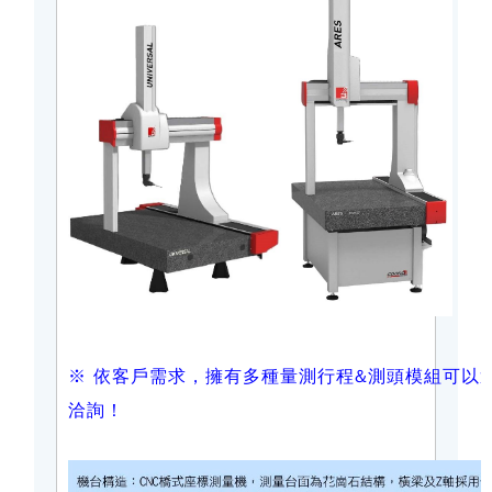
※ 依客戶需求，擁有多種量測行程&測頭模組可以
洽詢！