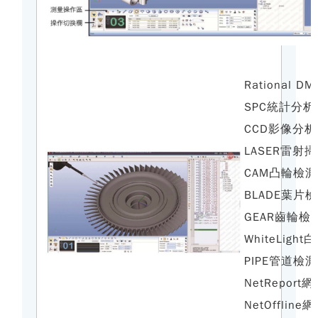
Rational 
SPC統計分
CCD影像分
LASER雷射
CAM凸輪檢
BLADE葉片
GEAR齒輪檢
WhiteLig
PIPE管道檢
NetRepor
NetOffli