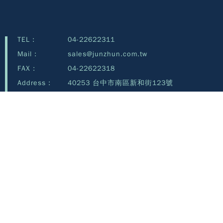
TEL :
04-22622311
Mail :
sales@junzhun.com.tw
FAX :
04-22622318
Address :
40253 台中市南區新和街123號
Copyright©Junzhun Technology Co., Ltd.©2026 all rights reserved.