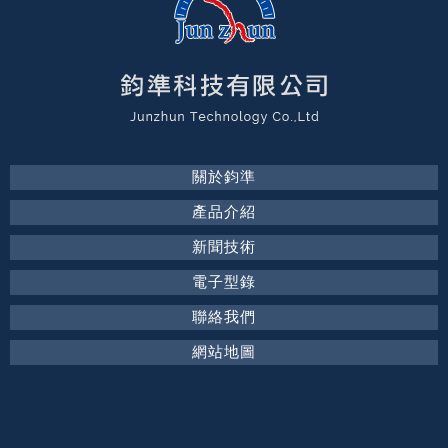
關於鈞準
產品介紹
新聞技術
電子型錄
聯絡我們
網站地圖