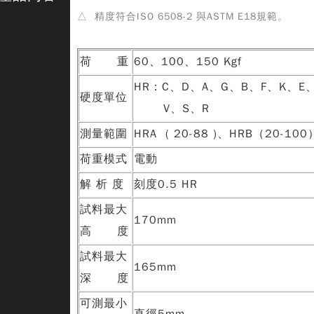
△ 精度符合ISO 6508-2 與ASTM E18規範。
荷 重
60、100、150 Kgf
HR：C、D、A、G、B、F、K、E
硬度單位
V、S、R
測量範圍
HRA ( 20-88 )、HRB（20-10
荷重模式
電動
解 析 度
刻度0.5 HR
試料最大
170mm
高 度
試料最大
165mm
深 度
可測最小