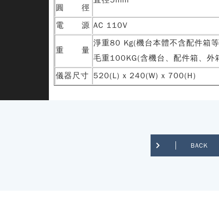
直徑5mm
圓 徑
電 源
AC 110V
淨重80 Kg(機台本體不含配件箱等
重 量
毛重100KG(含機台、配件箱、外
儀器尺寸
520(L) x 240(W) x 700(H)
BACK