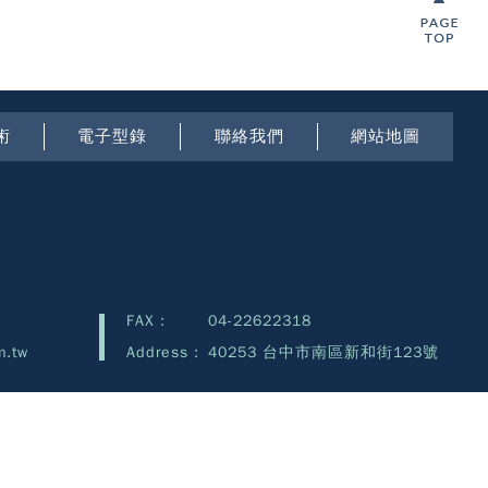
術
電子型錄
聯絡我們
網站地圖
FAX :
04-22622318
m.tw
Address :
40253 台中市南區新和街123號