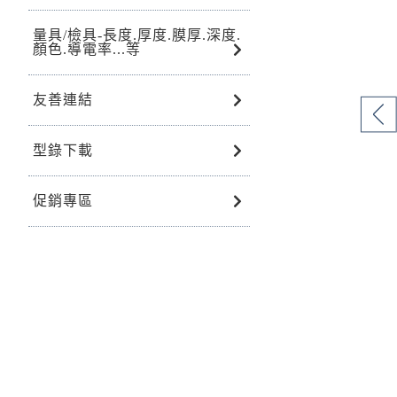
量具/檢具-長度.厚度.膜厚.深度.
顏色.導電率...等
友善連結
型錄下載
促銷專區