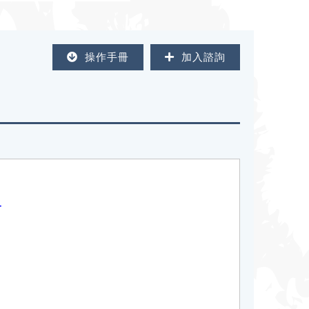
操作手冊
加入諮詢
T