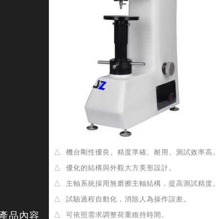
△ 機台剛性優良、精度準確、耐用、測試效率高
△ 優化的結構與外觀大方美形設計。
△ 主軸系統採用無磨擦主軸結構，提高測試精度
△ 試驗過程自動化，消除人為操作誤差。
產品內容
△ 可依照需求調整荷重維持時間。