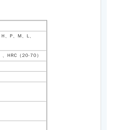
、H、P、M、L、
0）、HRC（20-70）