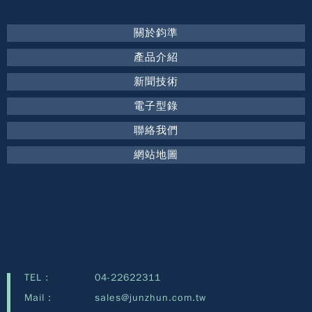
關於鈞準
產品介紹
新聞技術
電子型錄
聯絡我們
網站地圖
TEL :
04-22622311
Mail :
sales@junzhun.com.tw