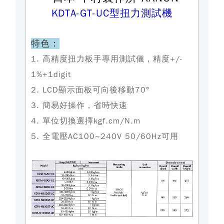
KDTA-GT-UC型扭力測試機
特色：
1. 高精度扭力板手專用測試儀，精度+/-
1%+1digit
2. LCD顯示面板可向後移動70
°
3. 簡易好操作，省時快速
4. 單位切換選擇kgf.cm/N.m
5. 全電壓AC100~240V 50/60Hz可用