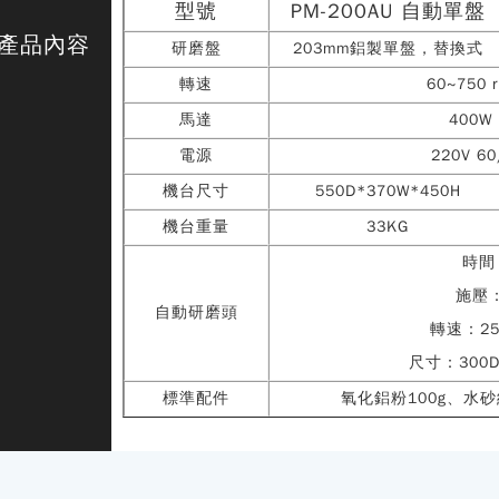
型號
PM-200AU 自動單盤
產品內容
研磨盤
203mm鋁製單盤，替換式
轉速
60~750
馬達
400
電源
220V 6
機台尺寸
550D*370W*450H
機台重量
33KG
時間
施壓：
自動研磨頭
轉速：25
尺寸：300D
標準配件
氧化鋁粉100g、水