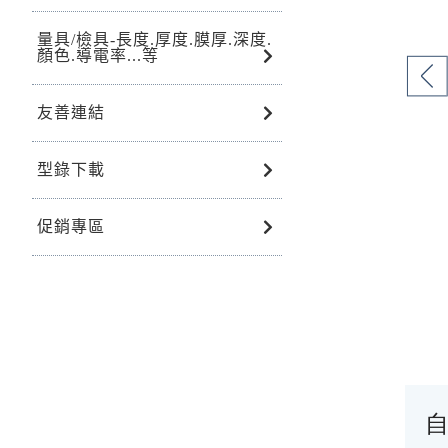
量具/檢具-長度.厚度.膜厚.深度.
顏色.導電率...等
友善連結
型錄下載
促銷專區
自