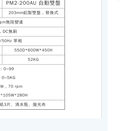
PM2-200AU 自動雙盤
203mm鋁製雙盤，替換式
 rpm無段變速
W，DC無刷
0/50Hz 單相
550D*600W*450H
52KG
：0~99
0~5KG
W，70 rpm
*105W*280H
砂紙3片、滴水瓶、拋光布