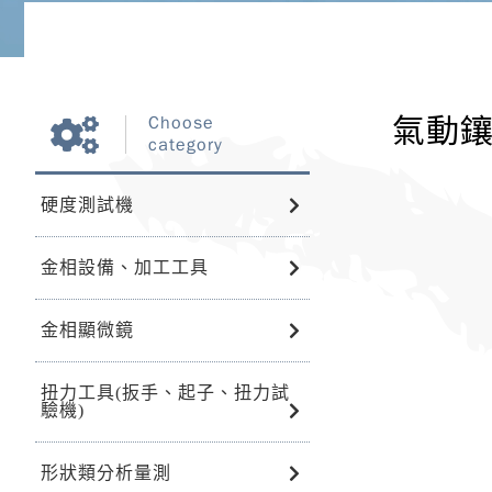
氣動鑲埋
Choose
category
硬度測試機
金相設備、加工工具
金相顯微鏡
扭力工具(扳手、起子、扭力試
驗機)
形狀類分析量測