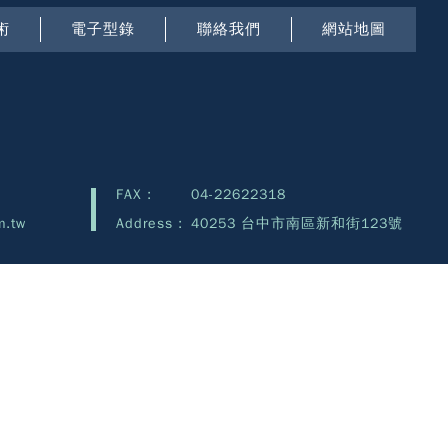
術
電子型錄
聯絡我們
網站地圖
FAX :
04-22622318
m.tw
Address :
40253 台中市南區新和街123號
Technology Co., Ltd.©2026 all rights reserved. Design by
Devisetop