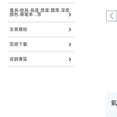
量具/檢具-長度.厚度.膜厚.深度.
顏色.導電率...等
友善連結
型錄下載
促銷專區
氣