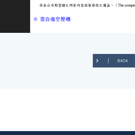
※ 需自備空壓機
BACK