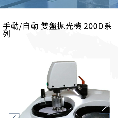
手動/自動 雙盤拋光機 200D系
列