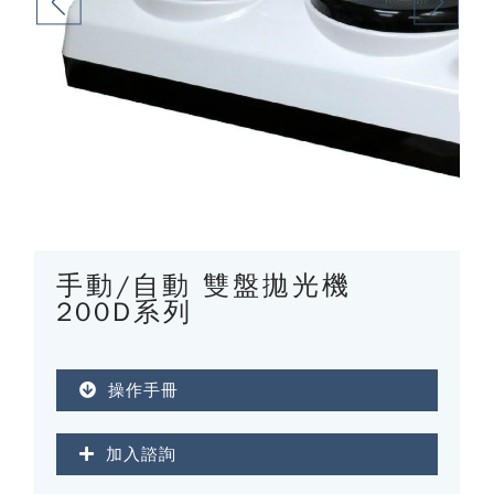
手動/自動 雙盤拋光機
200D系列
操作手冊
加入諮詢