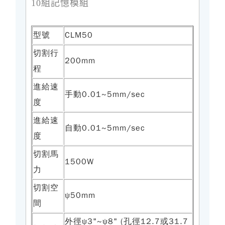
10組記憶模組
型號
CLM50
切割行
200mm
程
進給速
手動0.01~5mm/sec
度
進給速
自動0.01~5mm/sec
度
切割馬
1500W
力
切割空
50mm
ψ
間
外徑
3"~
8" (孔徑12.7或31.7
ψ
ψ