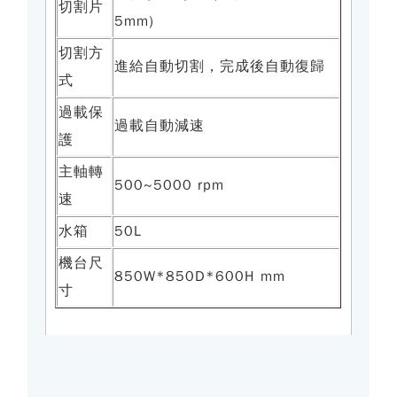
切割片
5mm)
切割方
進給自動切割，完成後自動復歸
式
過載保
過載自動減速
護
主軸轉
500~5000 rpm
速
水箱
50L
機台尺
850W*850D*600H mm
寸