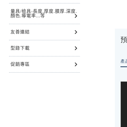
量具/檢具-長度.厚度.膜厚.深度.
顏色.導電率...等
友善連結
預
型錄下載
產
促銷專區