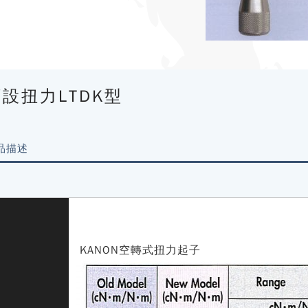
設扭力LTDK型
品描述
KANON空轉式扭力起子