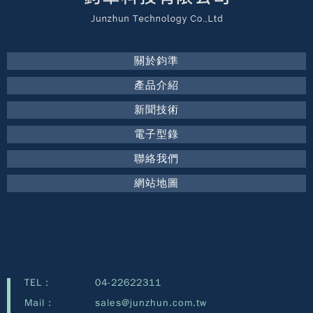
關於鈞準
產品介紹
新聞技術
電子型錄
聯絡我們
網站地圖
TEL :
04-22622311
Mail :
sales@junzhun.com.tw