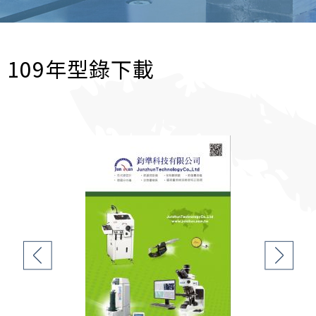
109年型錄下載