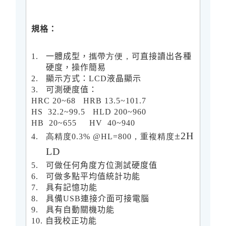
規格：
1.
一體成型，
攜帶方便，
可直接讀出各種
硬度，操作簡易
2.
顯示方式：
LCD
液晶顯示
3.
可測硬度值：
HRC 20~68 HRB 13.5~101.7
HS 32.2~99.5 HLD 200~960
HB 20~655 HV 40~940
±2H
4.
高精度0.3% @HL=800，重複精度
LD
5.
可做任何角度方位測試硬度值
6.
可做多點平均值統計功能
7.
具有記憶功能
8.
具備
USB
連接介面可接電腦
9.
具有自動關機功能
10.
自我校正功能