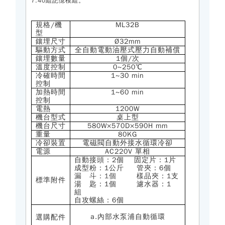
7.40組記憶模組。
規格
/
機
ML32B
型
鑲埋尺寸
Ø32mm
驅動方式
全自動電動油壓式壓力自動補償
鑲埋數量
1個/次
溫度控制
0~250℃
冷確時間
1~30 min
控制
加熱時間
1~60 min
控制
電熱
1200W
機台型式
桌上型
機台尺寸
580W×570D×590H mm
重量
80KG
冷卻裝置
電磁閥自動外接水循環冷卻
電源
AC220V 單相
自動接頭：2個 固定片：1片
成型粉：1公斤 管夾：6個
漏 斗：
1個
樣品夾：
1
支
標準附件
湯 匙：1個 濾水器：1
組
自攻螺絲：6個
a.內部水泵浦自動循環
選購配件