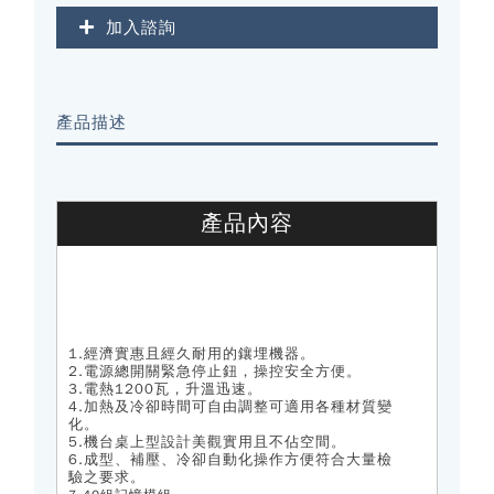
加入諮詢
產品描述
產品內容
1.
經濟實惠且經久耐用的鑲埋機器。
2.
電源總開關緊急停止鈕，操控安全方便。
3.
電熱
1200
瓦，升溫迅速。
4.
加熱及冷卻時間可自由調整可適用各種材質變
化。
5.
機台桌上型設計美觀實用且不佔空間。
6.
成型、補壓、冷卻自動化操作方便符合大量檢
驗之要求。