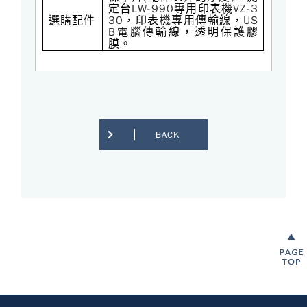
LW-990
VZ-3
定台
專用印表機
30
US
選購配件
，印表機專用傳輸線，
B
電腦傳輸線，透明保護膠
膜。
BACK