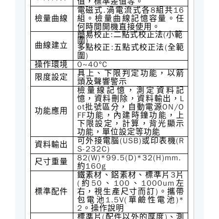
值，標準差值等。
.
8
16
電磁式
渦電流式各
組共
檢量曲線
組。檢量曲線記憶容量。任
何時間開機直接使用。
:
(
簡易校正
二點式校正法
小範
)
圍
曲線建立
:
(
多點校正
五點式校正法
全範
)
圍
0~40°C
操作環境
具上、下限判定功能，以箭
限度設定
頭及聲響警示
檢量線記憶，測定資料記
L
憶，資料刪除，資料輸出，
ot
ON/O
批號區分，自動電源
功能應用
FF
功能，內建時鐘功能，上
下限設定，計算，背光顯示
功能，單位設定等功能
(USB)
(R
可外接電腦
或印表機
資料輸出
S-232C)
82(W)*99.5(D)*32(H)mm.
尺寸重量
160g
約
3
鐵素材、鋁素材、標準片
片
(
50
100
1000um
約
、
、
左
)
標準配件
右，視生產尺寸而訂
。攜帶
1.5V(
)*
包電池
單鹼性電池
2
。操作說明
(
)
標準片
配件以外的厚度
、測