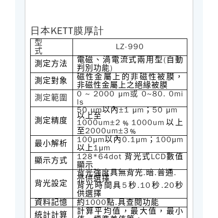
日本KETT膜厚計
型
LZ-990
式
(
電磁、渦電流式兩用型
自動
測定方法
)
判別功能
磁性金屬上的非磁性被膜，
測定對象
非磁性金屬上之絕緣被膜
0 ~ 2000 μm
0~80. 0mi
或
測定範圍
ls
50 μm
±1 μm
50 μm
以內
；
以上至
測定精度
1000um±2
1000um
﹪
以上
2000um±3
至
﹪
100μm
0.1μm
100μm
以內
；
最小解析
1μm
以上
128*64dot
LCD
背光式
數值
顯示方式
顯示
.
.
.
背光強度具無背光
暗
普通
亮供選擇
背光設定
5
.10
.20
背光時間具
秒
秒
秒
供選擇
1000
.
資料記憶
約
點
具查閱功能
計算平均值，最大值，最小
統計計算