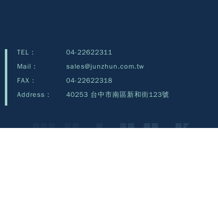
TEL :
04-22622311
Mail :
sales@junzhun.com.tw
FAX :
04-22622318
Address :
40253 台中市南區新和街123號
Copyright©Junzhun Technology Co., Ltd.©2026 all rights reserved.
Design by
Devisetop