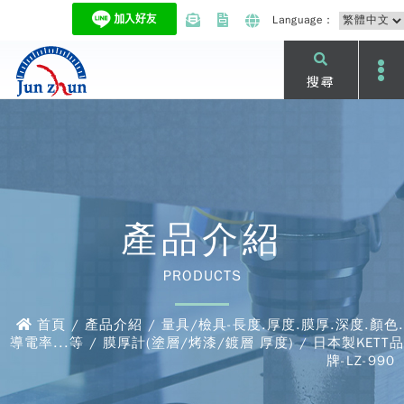
Language：
搜尋
產品介紹
PRODUCTS
首頁 / 產品介紹 / 量具/檢具-長度.厚度.膜厚.深度.顏色.
導電率...等 / 膜厚計(塗層/烤漆/鍍層 厚度) / 日本製KETT品
牌-LZ-990