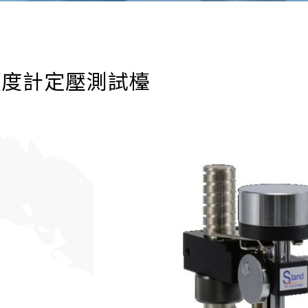
硬度計定壓測試檯