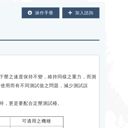
操作手冊
加入諮詢
下壓之
速度
保持不變，維持同樣之
重力
，而測
人使用而有不同測試值之問題，減少測試誤
時，更是要配合定壓測試檯。
可適用之機種