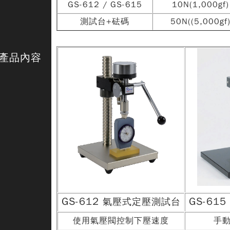
GS-612 / GS-615
10N(1,000gf)
測試台+砝碼
50N((5,000gf
產品內容
GS-612
GS-61
氣壓式
定壓測試台
使用氣壓閥控制下壓速度
手