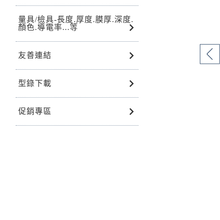
量具/檢具-長度.厚度.膜厚.深度.
顏色.導電率...等
友善連結
型錄下載
促銷專區