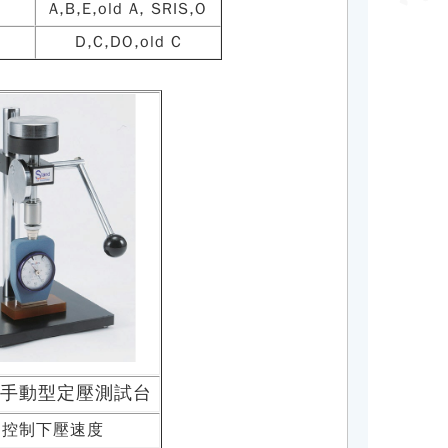
A,B,E,old A, SRIS,O
)
D,C,DO,old C
5
手動型
定壓測試台
動控制下壓速度