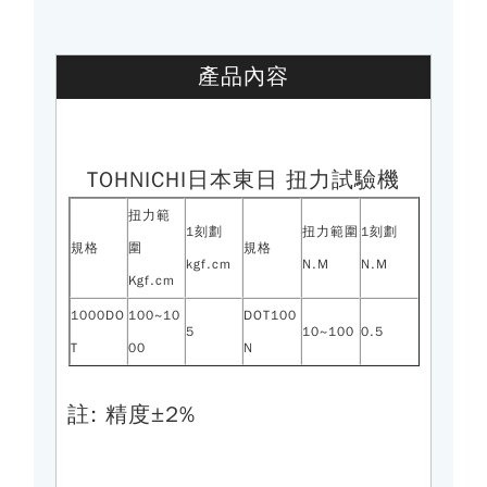
產品內容
TOHNICHI日本東日 扭力試驗機
扭力範
1刻劃
扭力範圍
1刻劃
規格
圍
規格
kgf.cm
N.M
N.M
Kgf.cm
1000DO
100~10
DOT100
5
10~100
0.5
T
00
N
註: 精度±2%