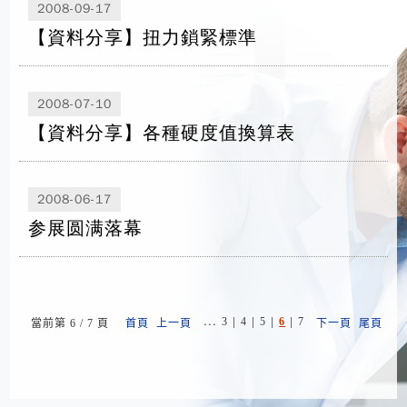
2008-09-17
【資料分享】扭力鎖緊標準
2008-07-10
【資料分享】各種硬度值換算表
2008-06-17
参展圆满落幕
...
|
|
|
|
3
4
5
6
7
當前第 6 / 7 頁
首頁
上一頁
下一頁
尾頁