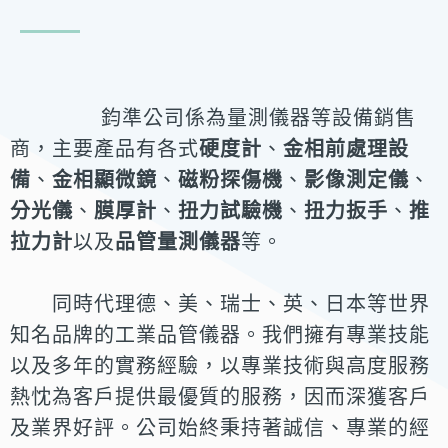
鈞準公司係為量測儀器等設備銷售
商，主要產品有各式
硬度計
、
金相前處理設
備
、
金相顯微鏡
、
磁粉探傷機
、
影像測定儀
、
分光儀
、
膜厚計
、
扭力試驗機
、
扭
力扳手
、
推
拉力計
以及
品管量測儀器
等。
同時代理德、美、瑞士、英、日本等世
界
知名品牌的工業品管儀器。我們擁有專業技能
以及多年的實務經驗，以專業技術
與高度服務
熱忱為客戶提供最優質的服務，因而深獲客戶
及業界好評。公司始終秉
持著誠信、專業的經