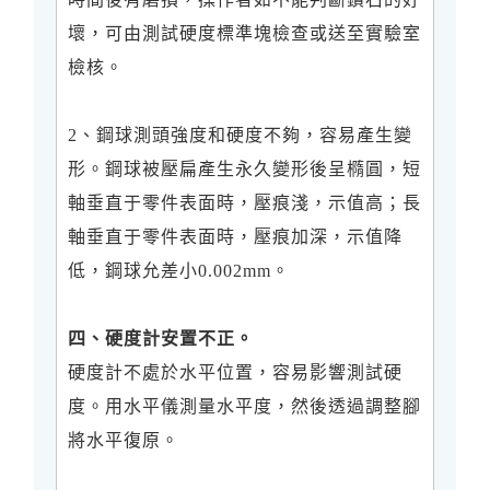
壞，可由測試硬度標準塊檢查或送至實驗室
檢核。
2、鋼球測頭強度和硬度不夠，容易產生變
形。鋼球被壓扁產生永久變形後呈橢圓，短
軸垂直于零件表面時，壓痕淺，示值高；長
軸垂直于零件表面時，壓痕加深，示值降
低，鋼球允差小0.002mm。
四、硬度計安置不正。
硬度計不處於水平位置，容易影響測試硬
度。用水平儀測量水平度，然後透過調整腳
將水平復原。